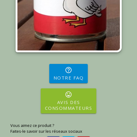
help_outline
NOTRE FAQ
sentiment_very_satisfied
AVIS DES
CONSOMMATEURS
Vous aimez ce produit ?
Faites-le savoir sur les réseaux sociaux