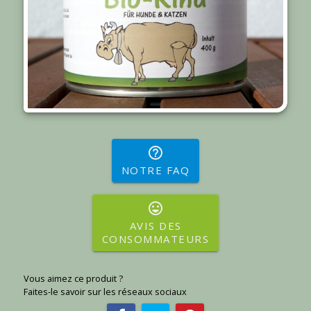
help_outline
NOTRE FAQ
sentiment_very_satisfied
AVIS DES
CONSOMMATEURS
Vous aimez ce produit ?
Faites-le savoir sur les réseaux sociaux