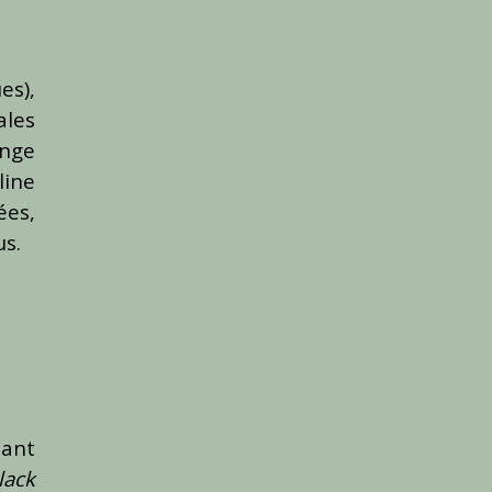
s),
ales
ange
line
ées,
us.
dant
lack