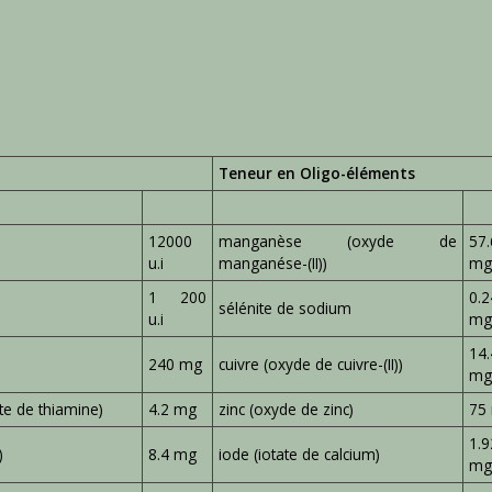
Teneur en Oligo-éléments
12000
manganèse (oxyde de
57.
u.i
manganése-(II))
m
1 200
0.2
sélénite de sodium
u.i
m
14.
240 mg
cuivre (oxyde de cuivre-(II))
m
te de thiamine)
4.2 mg
zinc (oxyde de zinc)
75
1.9
)
8.4 mg
iode (iotate de calcium)
m