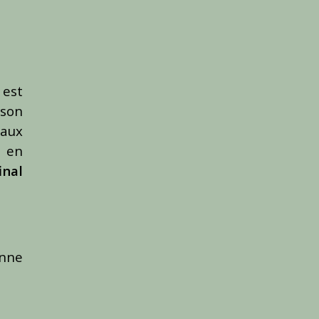
 est
 son
 aux
e en
inal
enne