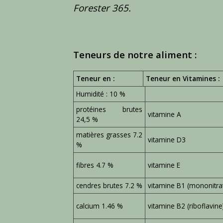
Forester 365.
Teneurs de notre aliment :
Teneur en :
Teneur en Vitamines :
Humidité : 10 %
protéines brutes
vitamine A
24,5 %
matières grasses 7.2
vitamine D3
%
fibres 4.7 %
vitamine E
cendres brutes 7.2 %
vitamine B1 (mononitra
calcium 1.46 %
vitamine B2 (riboflavine