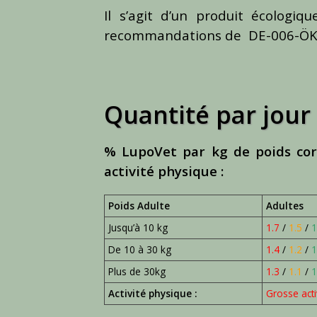
Il s’agit d’un produit écologiq
recommandations de DE-006-Ö
Quantité par jour
% LupoVet par kg de poids corp
activité physique :
Poids Adulte
Adultes
Jusqu’à 10 kg
1.7
/
1.5
/
1
De 10 à 30 kg
1.4
/
1.2
/
1
Plus de 30kg
1.3
/
1.1
/
1
Activité physique :
Grosse acti