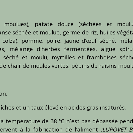
 moulues), patate douce (séchées et moulue
nse séchée et moulue, germe de riz, huiles végét
e, colza), pomme, poire, jaune d’œuf séché, mél
es, mélange d’herbes fermentées, algue spiru
 séché et moulu, myrtilles et framboises séch
 de chair de moules vertes, pépins de raisins moul
on.
îches et un taux élevé en acides gras insaturés.
la température de 38 °C n´est pas dépassée pen
servent à la fabrication de l’aliment
:LUPOVET B