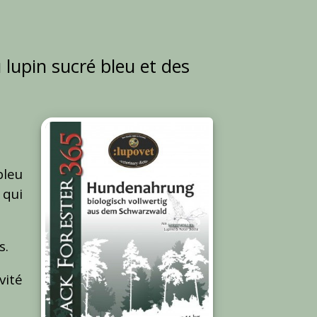
 lupin sucré bleu et des
bleu
 qui
s.
vité