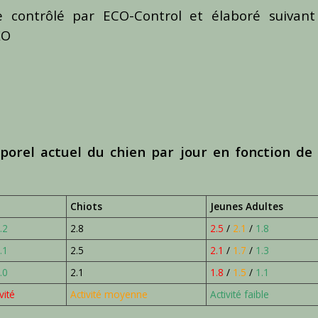
ue contrôlé par ECO-Control et élaboré suivant
KO
orel actuel du chien par jour en fonction de
Chiots
Jeunes Adultes
.2
2.8
2.5
/
2.1
/
1.8
.1
2.5
2.1
/
1.7
/
1.3
.0
2.1
1.8
/
1.5
/
1.1
vité
Activité moyenne
Activité faible